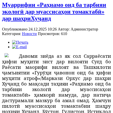
Муаррифии «Раҳнамо оид ба тарбияи
экологӣ дар муассисаҳои томактабӣ»
дар шаҳриХуҷанд
Опубликовано 24.12.2025 10:26
Автор:
Администратор
Категория:
Новости
Просмотров: 610
Д
авоми зиёда аз як сол
Сарраёсати
ҳ
ифзи му
ҳ
ити зист дар вилояти Су
ғ
д
бо
Раёсати маорифи вилоят ва Ташкилоти
ҷамъиятии «Гурӯҳи ҷавонон оид ба ҳифзи
муҳити атроф»/Маркази Орхус дар шаҳри
Хуҷанд бо мақсади та
ҳ
ияи «Раҳнамо оид ба
тарбияи экологӣ дар муассисаҳои
томактабӣ» ҳамкор
ӣ
намуда, дар натиҷа
дастурамали мазкур ба амал омад.
Ҳ
амчун
пилот
ӣ
муассисаҳои томактабии ша
ҳ
ру
но
ҳ
ияи Хуҷанд, Бӯстон, Гулистон, Истиқлол