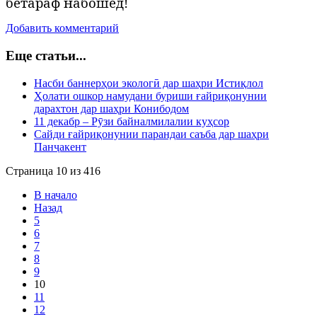
бетараф набошед!
Добавить комментарий
Еще статьи...
Насби баннерҳои экологӣ дар шаҳри Истиқлол
Ҳолати ошкор намудани буриши ғайриқонунии
дарахтон дар шаҳри Конибодом
11 декабр – Рӯзи байналмилалии куҳсор
Сайди ғайриқонунии парандаи саъба дар шаҳри
Панҷакент
Страница 10 из 416
В начало
Назад
5
6
7
8
9
10
11
12