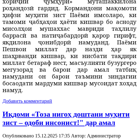
хориҷии ҷумҳурӣ» муташаккилона
роҳандозӣ гардид. Кормандони мақомоти
ҳифзи муҳити зист Паёми имсоларо, ки
тамоми ҷабҳаҳои ҳаёти кишвар бо асноду
мисолҳои мушаххас мавриди таҳлилу
баррасӣ ва натиҷабардорӣ қарор гирифт,
якдилона ҷонибдорӣ намуданд. Паёми
Пешвои миллат дар назди ҳар як
шаҳрванди кишвар, ки нисбати тақдири
миллат бетараф нест, масъулияти бузургеро
мегузорад ва барои дар амал татбиқ
намудани он барои таъмини зиндагии
босаодати мардуми кишвар мусоидат хоҳад
намуд.
Добавить комментарий
Иқдоми «Тоза нигоҳ доштани муҳити
зист – одоби инсонист!" дар амал
Опубликовано 15.12.2025 17:35
Автор:
Администратор