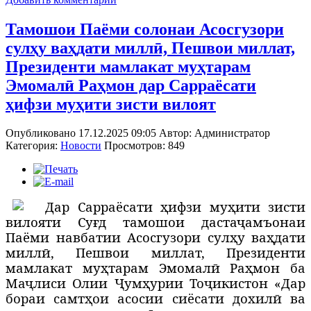
Тамошои Паёми солонаи Асосгузори
сулҳу ваҳдати миллӣ, Пешвои миллат,
Президенти мамлакат муҳтарам
Эмомалӣ Раҳмон дар Сарраёсати
ҳифзи муҳити зисти вилоят
Опубликовано 17.12.2025 09:05
Автор:
Администратор
Категория:
Новости
Просмотров: 849
Д
ар Сарраёсати ҳифзи муҳити зисти
вилояти Суғд тамошои дастаҷамъонаи
Паёми навбатии Асосгузори сулҳу ваҳдати
миллӣ, Пешвои миллат, Президенти
мамлакат муҳтарам Эмомалӣ Раҳмон
ба
Маҷлиси Олии Ҷумҳурии Тоҷикистон «Дар
бораи самтҳои асосии сиёсати дохилӣ ва