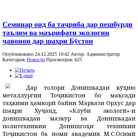
Семинар оид ба таҷриба дар пешбурди
таълим ва маърифати экологии
ҷавонон дар шаҳри Бӯстон
Опубликовано 24.12.2025 10:42
Автор:
Администратор
Категория:
Новости
Просмотров: 625
Д
ар толори Донишкадаи кӯҳию
металлургии Тоҷикистон бо мақсади
таҳкими ҳамкорӣ байни Маркази Орхус дар
шаҳри Хуҷанд, «Клуби экологӣ»-и
донишкадаи мазкур ва Донишкадаи
политехникии Донишгоҳи техникии
Тоҷикистон ба номи академик М.С.Осимӣ