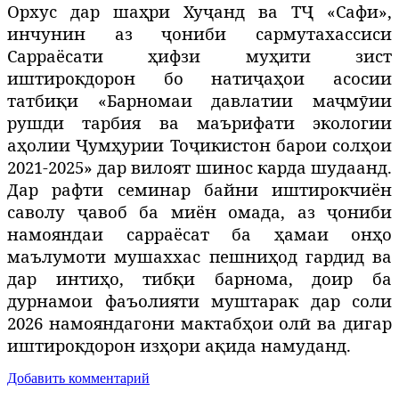
Орхус дар шаҳри Хуҷанд ва ТҶ «Сафи»,
инчунин аз ҷониби сармутахассиси
Сарраёсати ҳифзи муҳити зист
иштирокдорон бо натиҷаҳои асосии
татбиқи «Барномаи давлатии маҷмӯии
рушди тарбия ва маърифати экологии
аҳолии Ҷумҳурии Тоҷикистон барои солҳои
2021-2025» дар вилоят шинос карда шудаанд.
Дар рафти семинар байни иштирокчиён
саволу ҷавоб ба миён омада, аз ҷониби
намояндаи сарраёсат ба ҳамаи онҳо
маълумоти мушаххас пешниҳод гардид ва
дар интиҳо, тибқи барнома, доир ба
дурнамои фаъолияти муштарак дар соли
2026 намояндагони мактабҳои олӣ ва дигар
иштирокдорон изҳори ақида намуданд.
Добавить комментарий