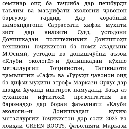
семинар оид ба таҷриба дар пешбурди
таълим ва маърифати экологии ҷавонон
баргузор гардид. Дар чорабинӣ
намояндагони Сарраёсати ҳифзи муҳити
зист дар вилояти Суғд, устодони
Донишкадаи политехникии Донишгоҳи
техникии Тоҷикистон ба номи академик
М.Осимӣ, устодон ва донишҷӯёни аъзои
«Клуби экологӣ»-и Донишкадаи кӯҳию
металлургии Тоҷикистон, Ташкилоти
ҷамъиятии «Сафи» ва «Гурӯҳи ҷавонон оид
ба ҳифзи муҳити атроф» Маркази Орхус дар
шаҳри Хуҷанд иштирок намуданд. Баъд аз
суханҳои ифтитоҳӣ презентатсия ва
баромадҳо дар бораи фаъолияти «Клуби
экологӣ»-и Донишкадаи кӯҳию
металлургии Тоҷикистон дар соли 2025 ва
лоиҳаи GREEN ROOTS, фаъолияти Маркази