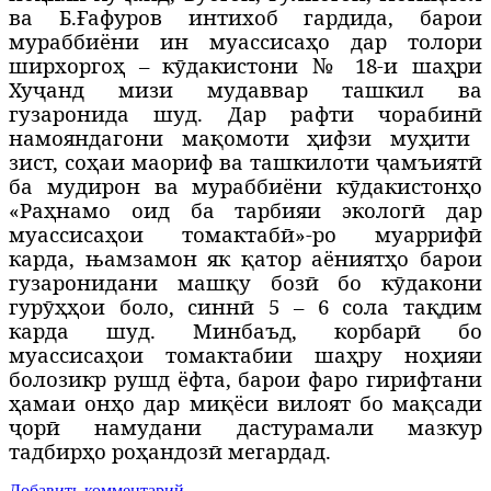
ва Б.
Ғ
афуров интихоб гардида, барои
мураббиёни ин муассисаҳо дар толори
ширхорго
ҳ
– кӯдакистони № 18-и шаҳри
Хуҷанд мизи мудаввар ташкил ва
гузаронида шуд. Дар рафти чорабин
ӣ
намояндагони мақомоти
ҳ
ифзи му
ҳ
ити
зист, со
ҳ
аи маориф ва ташкилоти ҷамъиятӣ
ба мудирон ва мураббиёни кӯдакистон
ҳ
о
«Раҳнамо оид ба тарбияи экологӣ дар
муассисаҳои томактабӣ»-ро муаррифӣ
карда,
њ
амзамон як қатор аёният
ҳ
о барои
гузаронидани машқу боз
ӣ
бо кӯдакони
гурӯ
ҳҳ
ои боло, синн
ӣ
5 – 6 сола тақдим
карда шуд. Минбаъд, корбар
ӣ
бо
муассисаҳои томактабии ша
ҳ
ру но
ҳ
ияи
болозикр рушд ёфта, барои фаро гирифтани
ҳ
амаи он
ҳ
о дар миқёси вилоят бо мақсади
ҷор
ӣ
намудани дастурамали мазкур
тадбир
ҳ
о ро
ҳ
андозӣ мегардад.
Добавить комментарий