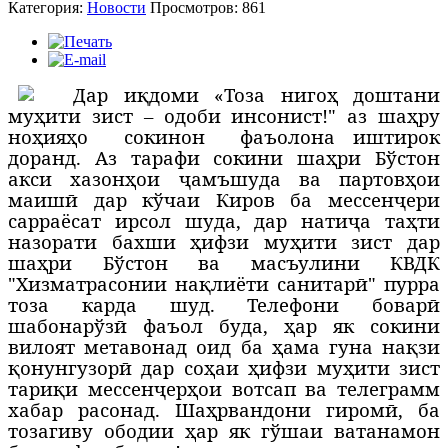
Категория:
Новости
Просмотров: 861
Д
ар иқдоми «Тоза нигоҳ доштани
муҳити зист – одоби инсонист!"
аз
шаҳру
ноҳияҳо
сокинон
фаъолона иштирок
доранд. Аз тарафи сокини шаҳри Бўстон
акси хазонҳои ҷамъшуда ва партовҳои
маишӣ дар кўчаи Киров ба мессенҷери
сарраёсат ирсол шуда, дар натиҷа таҳти
назорати бахши ҳифзи муҳити зист дар
шаҳри Бўстон ва масъулини КВДК
"
Хизматрасонии
нақлиёти
санитарӣ
"
пурра
тоза карда шуд. Телефони боварӣ
шабонарўзӣ фаъол буда, ҳар як сокини
вилоят метавонад оид ба ҳама гуна нақзи
қонунгузорӣ дар соҳаи ҳифзи муҳити зист
тариқи мессенҷерҳои вотсап ва телеграмм
хабар расонад. Шаҳрвандони гиромӣ, ба
тозагиву ободии ҳар як гўшаи ватанамон