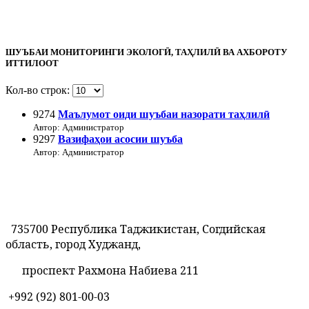
ШУЪБАИ МОНИТОРИНГИ ЭКОЛОГӢ, ТАҲЛИЛӢ ВА АХБОРОТУ
ИТТИЛООТ
Кол-во строк:
9274
Маълумот оиди шуъбаи назорати таҳлилӣ
Автор: Администратор
9297
Вазифаҳои асосии шуъба
Автор: Администратор
735700 Республика Таджикистан, Согдийская
область, город Худжанд,
проспект Рахмона Набиева 211
+992 (92) 801-00-03