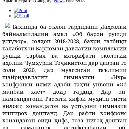
Администратор
Category:
News
Hits: 6818
Бахшида ба эълон гардидани Даҳсолаи
байналмилалии амал «Об барои рушди
устувор», солҳои 2018-2028, баҳри татбиқи
талаботҳои Барномаи давлатии комплексии
рушди тарбия ва маърифати экологии
аҳолии Ҷумҳурии Тоҷикистон дар давраи то
соли 2020, дар муассисаи таълимии
щайридавлатии гимназияи «Нур»
конфронси илмӣ адабӣ таҳти унвони «Об
манбаи ҳаёт» доир гардид.
Дар он
намояндагони Раёсати ҳифзи муҳити зисти
вилоят, хонандагон ва устодони гимназия
иштирок доштанд. Дар рафти конфронс
хонандагон оиди ҳифз, тоза нигоҳ доштан
ва самаранок истифодабарии об,