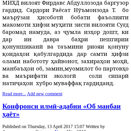
МИХД вилоят Фирдавс Абдуллозода баргузор
гардид. Сардори Раёсат Н
ӯ
ъмонзода Т.
бо
маър
ӯ
заи
ҳ
исобот
ӣ
бобати фаъолияти
макомоти хифзи му
ҳ
ити
зисти вилояти Суғд
баромад намуда, аз ҷ
умла из
ҳ
ор дошт, ки
дар ин давра ба
ҳ
ри пешгирии
қ
онуншикан
ӣ
ва таъмини риояи
қ
онуну
қ
оида
ҳ
ои
қ
абулгардида дар самти
ҳ
ифзи
олами набототу
ҳ
айвонот, захира
ҳ
ои мо
ҳӣ
,
манбаъ
ҳ
ои об, замин,муомилот бо партовҳо
ва маърифати эколог
ӣ
соли
сипарӣ
нати
ҷ
а
ҳ
ои
хубро муваффа
қ
гардиданд.
Read more...
Add new comment
Конфронси илмӣ-адабии «Об манбаи
ҳаёт»
Published on Thursday, 13 April 2017 15:07
Written by