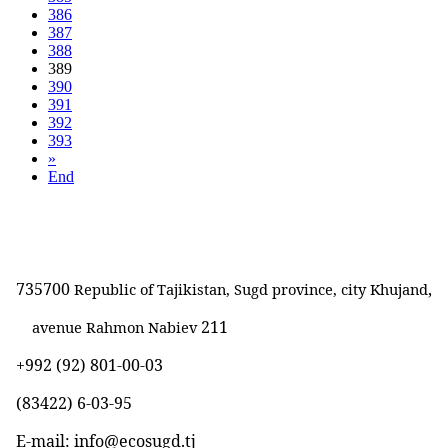
386
387
388
389
390
391
392
393
»
End
735700
,
Republic of Tajikistan, Sugd province, city Khujand
211
avenue Rahmon Nabiev
+992 (92) 801-00-03
(83422)
6-03-95
E-mail: info@ecosugd.tj