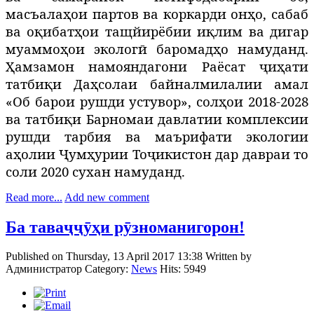
масъалаҳои партов ва коркарди онҳо, сабаб
ва оқибатҳои тащйирёбии иқлим ва дигар
муаммоҳои экологӣ баромадҳо намуданд.
Ҳамзамон намояндагони Раёсат ҷиҳати
татбиқи
Даҳсолаи байналмилалии амал
«Об барои рушди устувор», солҳои 2018-2028
ва татбиқи Барномаи давлатии комплексии
рушди тарбия ва маърифати экологии
аҳолии Ҷумҳурии Тоҷикистон дар давраи то
соли 2020 сухан намуданд.
Read more...
Add new comment
Ба таваҷҷӯҳи рӯзноманигорон!
Published on Thursday, 13 April 2017 13:38
Written by
Администратор
Category:
News
Hits: 5949