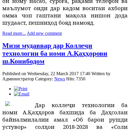
он ному насаб, суроға, рақами телефон ва
маълумот оиди дар кадом воситаи ахбори
омма чоп гаштани мақола нишон дода
шудааст, пешниҳод бояд намояд.
Read more...
Add new comment
Мизи мудаввар дар Коллеҷи
технологии ба номи А.Қаҳҳорови
ш.Конибодом
Published on Wednesday, 22 March 2017 17:40
Written by
Администратор
Category:
News
Hits: 7350
Дар коллеҷи технологии ба
номи А.Қаҳҳоров бахшида ба Даҳсолаи
байналмилалии амал «Об барои рушди
устувор» солҳои 2018-2028 ва «Соли