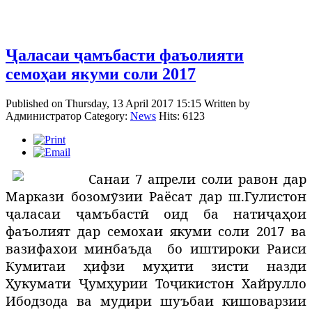
Ҷаласаи ҷамъбасти фаъолияти
семоҳаи якуми соли 2017
Published on Thursday, 13 April 2017 15:15
Written by
Администратор
Category:
News
Hits: 6123
Санаи 7 апрели соли равон дар
Маркази бозомӯ
зии Раёсат дар
ш.Гулистон
ҷ
аласаи
ҷ
амъбаст
ӣ оид ба натиҷаҳои
фаъолият дар семохаи якуми соли 2017 ва
вазифахои минбаъда
бо иштироки Раиси
Кумитаи ҳифзи муҳити зисти назди
Ҳукумати Ҷумҳурии Тоҷикистон Хайрулло
Ибодзода ва мудири шуъбаи кишоварзии