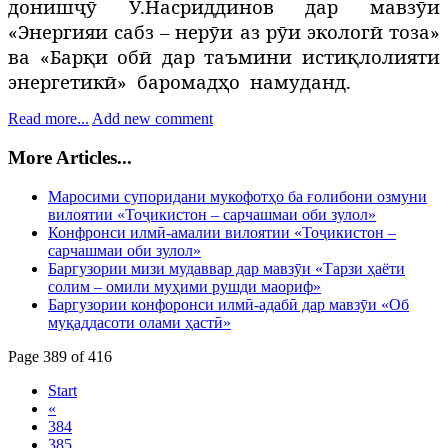
донишҷӯ У.Насриддинов дар мавзӯи
«Энергияи сабз – нерӯи аз рӯи экологӣ тоза»
ва «Барқи обӣ дар таъмини истиқлолияти
энергетикӣ»
баромадҳо
намуданд.
Read more...
Add new comment
More Articles...
Маросими супоридани мукофотҳо ба ғолибони озмуни
вилоятии «Тоҷикистон – сарчашмаи оби зулол»
Конфронси илмӣ-амалии вилоятии «Тоҷикистон –
сарчашмаи оби зулол»
Баргузории мизи мудаввар дар мавзӯи «Тарзи ҳаёти
солим – омили муҳими рушди маориф»
Баргузории конфоронси илмӣ-адабӣ дар мавзӯи «Об
муқаддасоти олами ҳастӣ»
Page 389 of 416
Start
«
384
385