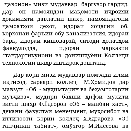
ҷавонон» мизи мудаввар
баргузор гардид.
Дар он намояндаи мақомоти иҷроияи
ҳокимияти давлатии шаҳр, намояндагони
ҷамоатҳои деҳот, идораи хоҷагии об,
корхонаи фаръии обу канализатсия, идораи
барқ, идораи кишоварзӣ, ситоди ҳолатҳои
фавқулодда, идораи марказии
стандартикунонӣ ва донишҷӯёни Коллеҷи
технологии шаҳр иштирок доштанд.
Дар кори мизи мудаввар номзади илми
иқтисод, сарвари коллеҷ
М.Ҳомидов дар
мавзӯи
«Об
- муҳимтарин ва беҳамтотарин
мӯъҷиза», мудири бахши ҳифзи муҳити
зисти шаҳр Ф.Ёдгоров «Об – манбаи ҳаёт»,
декани факултаи менеҷмент, муҳосибот ва
иттилооти кории коллеҷ Х.Ядгарова «Об
ганҷинаи табиат», омӯзгор М.Илёсова ва