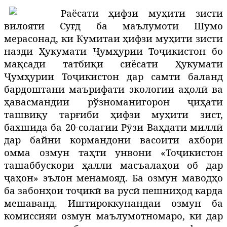
Раёсати ҳифзи муҳити зисти
вилояти Суғд ба маълумоти Шумо
мерасонад, ки Кумитаи ҳифзи муҳити зисти
назди Ҳукумати Ҷумҳурии Тоҷикистон бо
мақсади татбиқи сиёсати Ҳукумати
Ҷумҳурии Тоҷикистон дар самти баланд
бардоштани маърифати экологии аҳолӣ ва
ҳавасмандии рўзноманигорон ҷиҳати
ташвиқу тарғиби ҳифзи муҳити зист,
бахшида ба 20-солагии Рӯзи Ваҳдати миллӣ
дар байни кормандони васоити ахбори
омма озмун таҳти унвони «Тоҷикистон
ташаббускори ҳалли масъалаҳои об дар
ҷаҳон» эълон менамояд. Ба озмун маводҳо
ба забонҳои тоҷикӣ ва русӣ пешниҳод карда
мешаванд. Иштироккунандаи озмун ба
комиссияи озмун маълумотномаро, ки дар