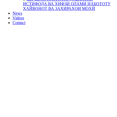
ИСТИФОДА ВА ҲИФЗИ ОЛАМИ НАБОТОТУ
ҲАЙВОНОТ ВА ЗАХИРАҲОИ МОҲӢ
News
Videos
Contact