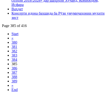
солҳои 2018-2028» дар шаҳрҳои Хуҷанд, Конибодом,
Исфара
Ваҳдат
Консерти идона бахшида ба Рӯзи умумиҷаҳонии муҳити
зист
Page 385 of 416
Start
«
380
381
382
383
384
385
386
387
388
389
»
End