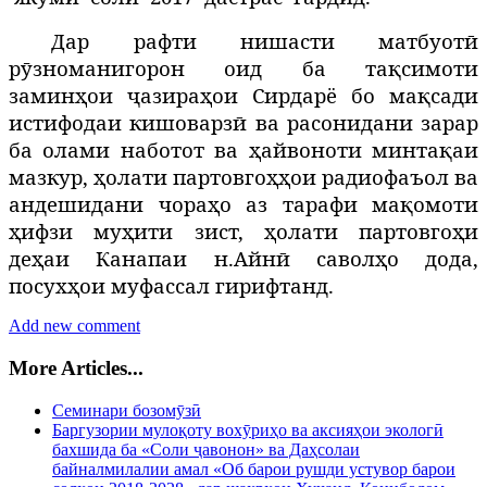
Дар рафти нишасти матбуотӣ
рӯзноманигорон оид ба
тақсимоти
заминҳои ҷазираҳои Сирдарё бо мақсади
истифодаи кишоварзӣ ва расонидани зарар
ба олами наботот ва ҳайвоноти минтақаи
мазкур, ҳолати партовгоҳҳои радиофаъол ва
андешидани чораҳо аз тарафи мақомоти
ҳифзи муҳити зист, ҳолати партовгоҳи
деҳаи Канапаи н.Айнӣ
саволҳо дода,
посухҳои муфассал гирифтанд.
Add new comment
More Articles...
Семинари бозомӯзӣ
Баргузории мулоқоту вохӯриҳо ва аксияҳои экологӣ
бахшида ба «Соли ҷавонон» ва Даҳсолаи
байналмилалии амал «Об барои рушди устувор барои