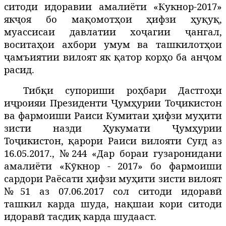
ситоди идоравии амалиёти «Кукнор-2017»
якҷоя бо мақомотҳои ҳифзи ҳуқуқ,
муассисаи давлатии хоҷагии ҷангал,
воситаҳои ахбори умум ва ташкилотҳои
ҷамъиятии вилоят як қатор корҳо ба анҷом
расид.
Тибқи супориши роҳбари Дастгоҳи
иҷроияи Президенти Ҷумҳурии Тоҷикистон
ва фармоиши Раиси Кумитаи ҳифзи муҳити
зисти назди Ҳукумати Ҷумҳурии
Тоҷикистон, қарори Раиси вилояти Суғд аз
16.05.2017., №244 «Дар бораи гузаронидани
амалиёти «Кӯкнор - 2017» бо фармоиши
сардори Раёсати ҳифзи муҳити зисти вилоят
№51 аз 07.06.2017 сол ситоди идоравӣ
ташкил карда шуда, нақшаи кори ситоди
идоравӣ тасдиқ карда шудааст.