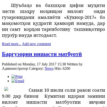
Шӯъбаҳо ва бахшҳои ҳифзи муҳити
зисти шаҳру ноҳияҳои вилоят
оиди
гузаронидани амалиёти «Кӯкнор-2017» бо
мақомотҳои қудратӣ ҳамкорӣ намуда, дар
ин самт
корҳои тарғиботиву
ташвиқотиро
пурзӯр науда истодааст.
Read more...
Add new comment
Баргузории нишасти матбуотӣ
Published on Monday, 17 July 2017 15:38
Written by
Администратор
Category:
News
Hits: 6200
Санаи 10 июли соли равон соати
9.00 дар бинои
Кумитаи идораи замини
вилоят нишасти матбуотии якҷояи