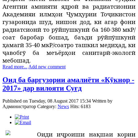
Агентии амнияти ядроӣ ва радиатсионии
Академияи илмҳои Ҷумҳурии Тоҷикистон
гузаронида шуд, нишон дод, ки агар фони
радиатсионӣ то рӯйпушкунӣ ба 160-380 мкР/
соат баробар бошад, баъди рӯйпӯшкунӣ
ҳамагӣ 35-40 мкР/соатро ташкил медиҳад, ки
ҷавобгӯ ба меъёрҳои санитарӣ-экологӣ
мебошад.
Read more...
Add new comment
Оид ба баргузории амалиёти «Кӯкнор -
2017» дар вилояти Суғд
Published on Tuesday, 08 August 2017 15:34
Written by
Администратор
Category:
News
Hits: 6183
Оиди иҷроиши нақшаи кории