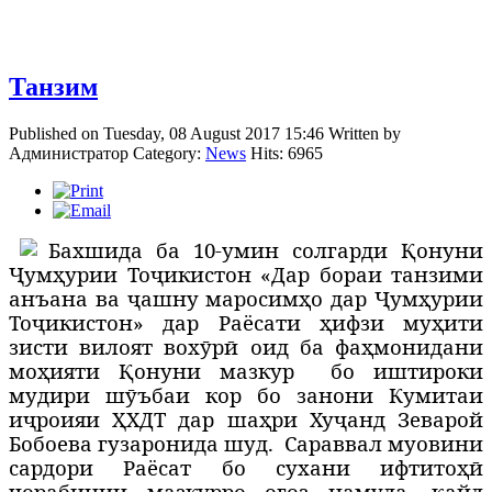
Танзим
Published on Tuesday, 08 August 2017 15:46
Written by
Администратор
Category:
News
Hits: 6965
Бахшида ба 10-умин солгарди Қонуни
Ҷумҳурии Тоҷикистон «Дар бораи танзими
анъана ва ҷашну маросимҳо дар Ҷумҳурии
Тоҷикистон» дар Раёсати ҳифзи муҳити
зисти вилоят вохӯрӣ оид ба фаҳмонидани
моҳияти Қонуни мазкур
бо иштироки
мудири шӯъбаи кор бо занони Кумитаи
иҷроияи ҲХДТ дар шаҳри Хуҷанд Зеварой
Бобоева гузаронида шуд.
Сараввал муовини
сардори Раёсат бо сухани ифтитоҳӣ
чорабинии мазкурро оғоз намуда, қайд