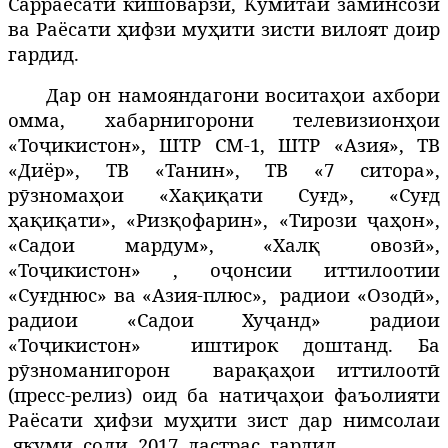
Сарраёсати кишоварзӣ, Кумитаи заминсозӣ
ва Раёсати ҳифзи муҳити зисти вилоят доир
гардид.
Дар он намояндагони воситаҳои ахбори
омма, хабарнигорони телевизионҳои
«Тоҷикистон», ШТР СМ-1, ШТР «Азия», ТВ
«Диёр», ТВ «Танин», ТВ «7 ситора»,
рӯзномаҳои «
Хақиқати Суғд», «Суғд
ҳақиқати», «Ризқофарин», «Тирози ҷаҳон»,
«Садои мардум», «Халқ овозӣ»,
«Тоҷикистон» , оҷонсии иттилоотии
«Суғднюс» ва «Азия-плюс»,
радиои «Озодӣ»,
радиои «Садои Хуҷанд» радиои
«Тоҷикистон»
иштирок доштанд.
Ба
рӯзноманигорон
варақаҳои иттилоотӣ
(пресс-релиз) оид ба натиҷаҳои фаъолияти
Раёсати ҳифзи муҳити зист дар нимсолаи
якуми
соли
2017
дастрас
гардид.