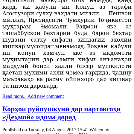
кард, ки қабули ин Қонун аз тарафи
Асосгузори сулху вахдати миллӣ — Пешвои
миллат, Президенти Ҷумҳурии Тоҷикистон
мӯҳтарам Эмомалӣ Раҳмон яке аз
ташаббусҳои беҳтарин буда, барои беҳтар
шудани сатҳу сифати зиндагии аҳолии
кишвар мусоидат менамояд. Воқеан
қабули
ин қонун ҳамчун яке аз иқдомоти
муҳимтарин дар самти ҳифзи анъанаҳои
мардумӣ боиси ҳалли бисёр мушкилоти
ҳаётан муҳими аҳли ҷомеа гардида, ҷашну
маъракаҳо ва расму ойинҳоро дар кишвар
ба низом даровард.
Read more...
Add new comment
Корҳои руйпӯшкунӣ дар партовгоҳи
«Деҳмой» идома дорад
Published on Tuesday, 08 August 2017 15:41
Written by