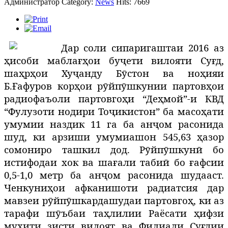
Администратор
Category:
News
Hits: 7669
Дар соли сипаригаштаи 2016 аз
ҳисоби маблағҳои буҷети вилояти Суғд,
шаҳрҳои Хуҷанду Бӯстон ва ноҳияи
Б.Ғафуров корҳои рӯйпӯшкунии партовҳои
радиофаъоли партовгоҳи “Деҳмой”-и КВД
“Фулузоти нодири Тоҷикистон” ба масоҳати
умумии наздик 11 га ба анҷом расонида
шуд, ки арзиши умумиашон 545,63 ҳазор
сомониро ташкил дод. Рӯйпӯшкунӣ бо
истифодаи хок ва шағали табиӣ бо ғафсии
0,5-1,0 метр ба анҷом расонида шудааст.
Ченкуниҳои афканишоти радиатсия дар
мавзеи рӯйпӯшкардашудаи партовгоҳ, ки аз
тарафи шӯъбаи таҳлилии Раёсати ҳифзи
муҳити зисти вилоят ва Филиали Суғдии