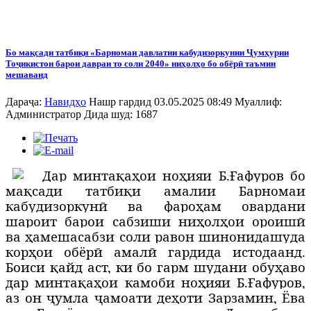
Бо мақсади татбиқи «Барномаи давлатии кабудизоркунии Ҷумҳурии
Тоҷикистон барои давраи то соли 2040» ниҳолҳо бо обёрӣ таъмин
мешаванд
Дараҷа:
Навидҳо
Нашр гардид 03.05.2025 08:49
Муаллиф:
Администратор
Дида шуд: 1687
Д
ар минтақаҳои ноҳияи
Б.
Ғ
афуров
бо
мақсади татбиқи амалии Барномаи
кабудизоркунӣ ва фароҳам овардани
шароит барои сабзиши ниҳолҳои ороишӣ
ва ҳамешасабзи соли равон шинонидашуда
корҳои
о
бёр
ӣ амалӣ гардида истодаанд.
Боиси қ
айд аст, ки бо гарм шудани обу
ҳаво
дар минтақаҳои камоби ноҳияи
Б.
Ғ
афуров,
аз он
ҷумла ҷамоати деҳоти Зарзамин, Ёва