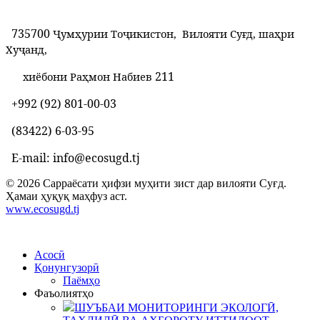
735700
Ҷумҳурии Тоҷикистон, Вилояти Суғд, шаҳри
Хуҷанд,
211
хиёбони Раҳмон Набиев
+992 (92) 801-00-03
(83422) 6-03-95
E-mail: info@ecosugd.tj
© 2026 Сарраёсати ҳифзи муҳити зист дар вилояти Суғд.
Ҳамаи ҳуқуқ маҳфуз аст.
www.ecosugd.tj
Асосӣ
Қонунгузорӣ
Паёмҳо
Фаъолиятҳо
ШУЪБАИ МОНИТОРИНГИ ЭКОЛОГӢ,