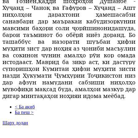
ва
Ғ
озиён,
қ
адди
шоҳроҳои Душанбе -
Ху
ҷ
анд
– Чано
қ ва
Ғ
афуров –
Ху
ҷ
анд – Ашт
ниҳолҳои дарахтони ҳамешасабзи
санавбари дар маъракаи кабудизоркунии
мавсими ба
ҳори соли
ҷор
ӣ
шинонидашуда,
барои таъминот бо
о
бёр
ӣ ниёз доранд. Бо
ташаббус ва назорати шуъбаи ҳифзи
муҳити зист дар ноҳия аз
ҷониби масъулин
ва сокинон чунин амалҳо р
ӯ
и кор омада
истодааст.
Маврид ба зикр аст, ки дастуру
супоришҳои Кумитаи ҳифзи муҳити зисти
назди Ҳукумати Ҷумҳурии Тоҷикистон низ
дар афзун намудани сабзиши ниҳолҳо
мувофиқи мақсад буда, амалҳои мазкур дар
дигар минтақаҳои ноҳияи идома меёбад.
< Ба ақиб
Ба пеш >
Шарҳ додан