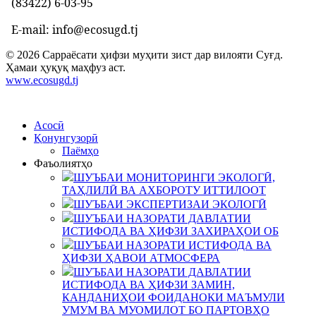
(83422) 6-03-95
E-mail: info@ecosugd.tj
© 2026 Сарраёсати ҳифзи муҳити зист дар вилояти Суғд.
Ҳамаи ҳуқуқ маҳфуз аст.
www.ecosugd.tj
Асосӣ
Қонунгузорӣ
Паёмҳо
Фаъолиятҳо
ШУЪБАИ МОНИТОРИНГИ ЭКОЛОГӢ,
ТАҲЛИЛӢ ВА АХБОРОТУ ИТТИЛООТ
ШУЪБАИ ЭКСПЕРТИЗАИ ЭКОЛОГӢ
ШУЪБАИ НАЗОРАТИ ДАВЛАТИИ
ИСТИФОДА ВА ҲИФЗИ ЗАХИРАҲОИ ОБ
ШУЪБАИ НАЗОРАТИ ИСТИФОДА ВА
ҲИФЗИ ҲАВОИ АТМОСФЕРА
ШУЪБАИ НАЗОРАТИ ДАВЛАТИИ
ИСТИФОДА ВА ҲИФЗИ ЗАМИН,
КАНДАНИҲОИ ФОИДАНОКИ МАЪМУЛИ
УМУМ ВА МУОМИЛОТ БО ПАРТОВҲО