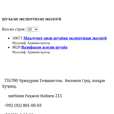
ШУЪБАИ ЭКСПЕРТИЗАИ ЭКОЛОГӢ
Кол-во строк:
10671
Маълумот оиди шуъбаи экспертизаи экологӣ
Муаллиф: Администратор
9629
Вазифаҳои асосии шуъба
Муаллиф: Администратор
735700
Ҷумҳурии Тоҷикистон, Вилояти Суғд, шаҳри
Хуҷанд,
211
хиёбони Раҳмон Набиев
+992 (92) 801-00-03