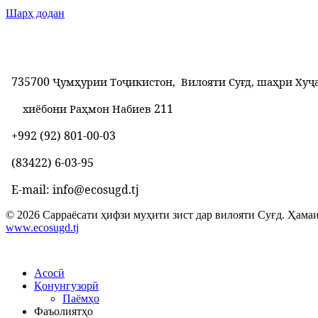
Шарҳ додан
735700
Ҷумҳурии Тоҷикистон, Вилояти Суғд, шаҳри Хуҷ
211
хиёбони Раҳмон Набиев
+992 (92) 801-00-03
(83422) 6-03-95
E-mail: info@ecosugd.tj
© 2026 Сарраёсати ҳифзи муҳити зист дар вилояти Суғд. Ҳамаи
www.ecosugd.tj
Асосӣ
Қонунгузорӣ
Паёмҳо
Фаъолиятҳо