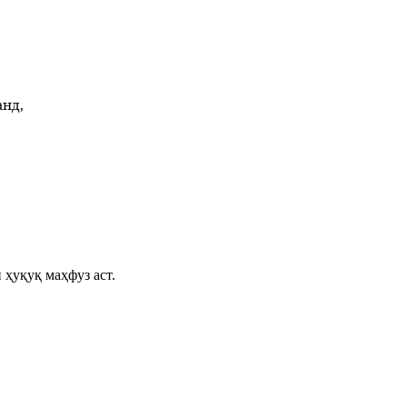
анд,
 ҳуқуқ маҳфуз аст.