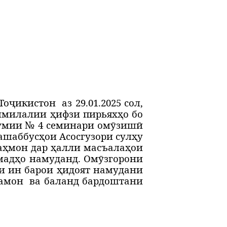
Тоҷикистон
аз 29.01.2025 сол,
алмилалии ҳифзи пирьяхҳо бо
мумии № 4 семинари омӯзишӣ
ашаббусҳои Асосгузори сулҳу
аҳмон дар ҳалли масъалаҳои
мадҳо намуданд. Омӯзгорони
ки ин барои ҳидоят намудани
рамон
ва баланд бардоштани