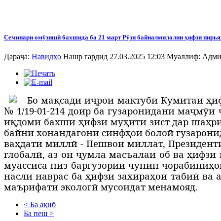
Семинари омӯзишӣ бахшида ба 21 март Рӯзи байналмилалии ҳифзи пирья
Дараҷа:
Навидҳо
Нашр гардид 27.03.2025 12:03
Муаллиф:
Адми
Б
о
мақсади иҷрои мактуби Кумитаи ҳиф
№ 1/19-01-214 доир ба гузаронидани маҷмӯи
иқдоми бахши ҳифзи муҳити зист дар шаҳр
байни хонандагони синфҳои болоӣ гузаронид
ваҳдати миллӣ - Пешвои миллат, Президен
глобалӣ, аз он ҷумла масъалаи об ва ҳифзи
муассиса низ баргузории чунин чорабиниҳо
насли наврас ба ҳифзи захираҳои табиӣ ва
маърифати экологӣ мусоидат менамояд.
< Ба ақиб
Ба пеш >