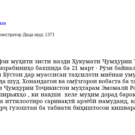
хҳо
нистратор
Дида шуд: 1371
зи муҳити зисти назди Ҳукумати Ҷумҳурии 
 чорабиниҳо бахшида ба 21 март - Рӯзи байн
и Бӯстон дар муассисаи таҳсилоти миёнаи у
а шуд. Хонандагон ва омӯзгорон вобаста ба т
ти Ҷумҳурии Тоҷикистон муҳтарам Эмомалӣ Р
 пирьяхҳо , ки нақши
хеле муҳим дорад баро
и иттилоотиро саривақтӣ арзёбӣ намуданд, 
 арҷ гузоштан ба табиати биҳиштосои кишва