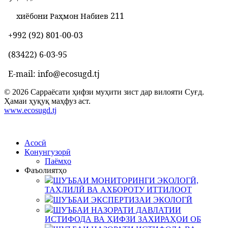
211
хиёбони Раҳмон Набиев
+992 (92) 801-00-03
(83422) 6-03-95
E-mail: info@ecosugd.tj
© 2026 Сарраёсати ҳифзи муҳити зист дар вилояти Суғд.
Ҳамаи ҳуқуқ маҳфуз аст.
www.ecosugd.tj
Асосӣ
Қонунгузорӣ
Паёмҳо
Фаъолиятҳо
ШУЪБАИ МОНИТОРИНГИ ЭКОЛОГӢ,
ТАҲЛИЛӢ ВА АХБОРОТУ ИТТИЛООТ
ШУЪБАИ ЭКСПЕРТИЗАИ ЭКОЛОГӢ
ШУЪБАИ НАЗОРАТИ ДАВЛАТИИ
ИСТИФОДА ВА ҲИФЗИ ЗАХИРАҲОИ ОБ