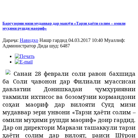
Баргузории мизи мудаввар дар мавзӯи «Тарзи ҳаёти солим – омили
муҳими рушди маориф»
Дараҷа:
Навидҳо
Нашр гардид 04.03.2017 10:40
Муаллиф:
Администратор
Дида шуд: 6487
Санаи 28 феврали соли равон бахшида
ба Соли ҷавонон дар Филиали муассисаи
давлатии Донишкадаи ҷумҳуриявии
такмили ихтисос ва бозомӯзии кормандони
соҳаи маориф дар вилояти Суғд мизи
мудаввар зери унвони «Тарзи ҳаёти солим –
омили муҳими рушди маориф» доир гардид.
Дар он директори Маркази ташаккули тарзи
ҳаёти солим дар вилоят, раиси Шӯрои