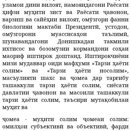
уламои дини вилоят, намояндагони Раёсати
ҳифзи муҳити зист ва Раёсати ҷавонон,
варзиш ва сайёҳии вилоят, омӯзгори фанни
биологияи мактаби Президентӣ, устодон,
омӯзгорони муассисаҳои таълимӣ,
шунавандагони Донишкадаи такмили
ихтисос ва бозомӯзии кормандони соҳаи
маориф иштирок доштанд. Иштирокчиёни
мизи мудаввар оиди мафҳуми «Тарзи ҳаёти
солим» ва «Тарзи ҳаёти носолим»,
масъулияти шахс ва ҷомеа дар тарғибу
ташаккули тарзи ҳаёти солим, сиёсати
давлатии ҷавонон ва масоили ташаккули
тарзи ҳаёти солим, таъсири мутақобилаи
муҳит ва
ҷомеа - муҳити солим ҷомеаи солим:
омилҳои субъективӣ ва объективӣ, фарди