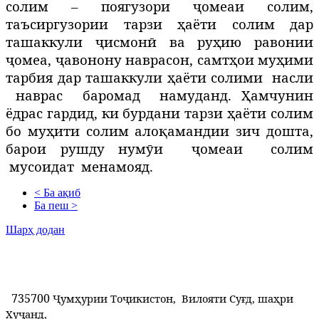
солим – поягузори ҷомеаи солим,
таъсиргузории тарзи ҳаёти солим дар
ташаккули ҷисмонӣ ва руҳию равонии
ҷомеа, ҷавонону наврасон, самтҳои муҳими
тарбия дар ташаккули ҳаёти солими
насли
наврас
баромад
намуданд. Ҳ
амчунин
ёдрас гардид, ки бурдани тарзи ҳаёти солим
бо муҳити солим алоқамандии зич дошта,
барои рушду нумӯи
ҷомеаи
солим
мусоидат
менамояд.
< Ба ақиб
Ба пеш >
Шарҳ додан
735700
Ҷумҳурии Тоҷикистон, Вилояти Суғд, шаҳри
Хуҷанд,