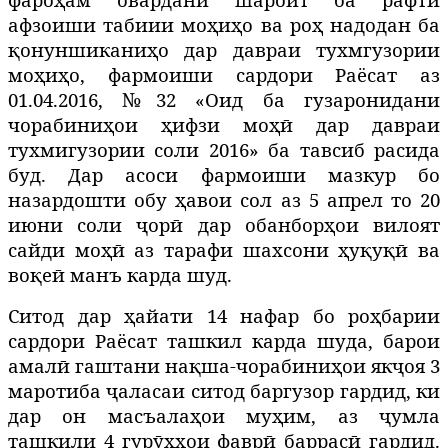
афзоиши табиии моҳиҳо ва роҳ надодан ба
қонуншиканиҳо дар давраи тухмгузории
моҳиҳо, фармоиши сардори Раёсат аз
01.04.2016, №32 «Оид ба гузаронидани
чорабиниҳои ҳифзи моҳӣ дар давраи
тухмигузории соли 2016» ба тавсиб расида
буд. Дар асоси фармоиши мазкур бо
назардошти обу ҳавои сол аз 5 апрел то 20
июни соли ҷорӣ дар обанборҳои вилоят
сайди моҳӣ аз тарафи шахсони ҳуқуқӣ ва
воқеӣ манъ карда шуд.
Ситод дар ҳайати 14 нафар бо роҳбарии
сардори Раёсат ташкил карда шуда, барои
амалӣ гаштани нақша-чорабиниҳои якҷоя 3
маротиба ҷаласаи ситод баргузор гардид, ки
дар он масъалаҳои муҳим, аз ҷумла
ташкили 4 гурӯҳҳои фаврӣ баррасӣ гардид.