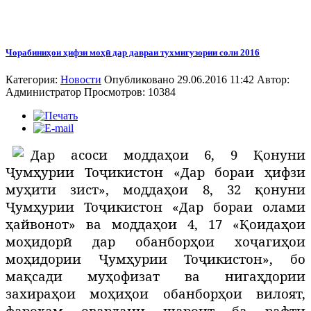
Чорабиниҳои ҳифзи моҳӣ дар давраи тухмигузории соли 2016
Категория:
Новости
Опубликовано 29.06.2016 11:42
Автор:
Администратор
Просмотров: 10384
Дар асоси моддаҳои 6, 9 Қонуни
Ҷумҳурии Тоҷикистон «Дар бораи ҳифзи
муҳити зист», моддаҳои 8, 32 қонуни
Ҷумҳурии Тоҷикистон «Дар бораи олами
ҳайвонот» ва моддаҳои 4, 17 «Қоидаҳои
моҳидорӣ дар обанборҳои хоҷагиҳои
моҳидории Ҷумҳурии Тоҷикистон», бо
мақсади муҳофизат ва нигаҳдории
захираҳои моҳиҳои обанборҳои вилоят,
фароҳам овардани шароит ба рафти