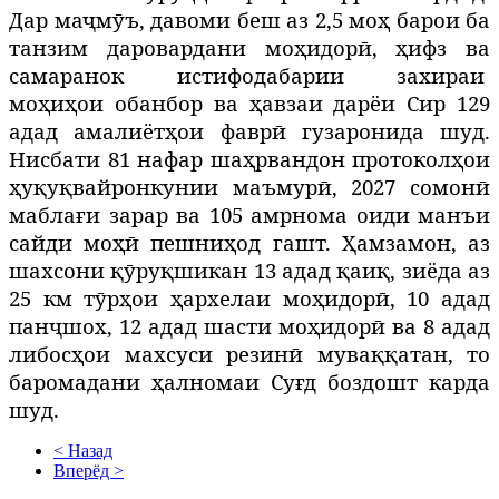
Дар маҷмӯъ, давоми беш аз 2,5 моҳ барои ба
танзим даровардани моҳидорӣ, ҳифз ва
самаранок истифодабарии захираи
моҳиҳои обанбор ва ҳавзаи дарёи Сир 129
адад амалиётҳои фаврӣ гузаронида шуд.
Нисбати 81 нафар шаҳрвандон протоколҳои
ҳуқуқвайронкунии маъмурӣ, 2027 сомонӣ
маблағи зарар ва 105 амрнома оиди манъи
сайди моҳӣ пешниҳод гашт. Ҳамзамон, аз
шахсони қӯруқшикан 13 адад қаиқ, зиёда аз
25 км тӯрҳои ҳархелаи моҳидорӣ, 10 адад
панҷшох, 12 адад шасти моҳидорӣ ва 8 адад
либосҳои махсуси резинӣ муваққатан, то
баромадани ҳалномаи Суғд боздошт карда
шуд.
< Назад
Вперёд >