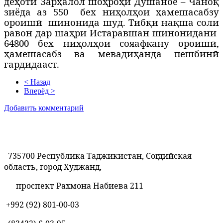
деҳоти Зарҳалол шоҳроҳи Душанбе – Чаноқ
зиёда аз 550
бех ниҳолҳои ҳамешасабзу
ороишӣ
шинонида шуд. Тибқи нақша соли
равон дар шаҳри Истаравшан шинонидани
64800 бех ниҳолҳои сояафкану ороишӣ,
ҳамешасабз ва мевадиҳанда пешбинӣ
гардидааст.
< Назад
Вперёд >
Добавить комментарий
735700 Республика Таджикистан, Согдийская
область, город Худжанд,
проспект Рахмона Набиева 211
+992 (92) 801-00-03