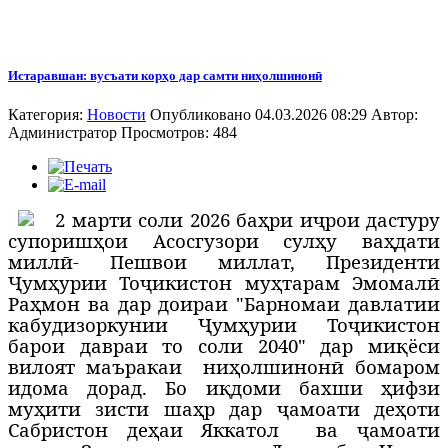
Истаравшан: вусъати корҳо дар самти ниҳолшинонӣ
Категория:
Новости
Опубликовано 04.03.2026 08:29
Автор:
Администратор
Просмотров: 484
2
марти соли 2026 баҳри иҷрои дастуру
супоришҳои Асосгузори сулҳу ваҳдати
миллӣ- Пешвои миллат, Президенти
Ҷумҳурии Тоҷикистон муҳтарам Эмомалӣ
Раҳмон ва дар доираи "Барномаи давлатии
кабудизоркунии Ҷумҳурии Тоҷикистон
барои давраи то соли 2040" дар миқёси
вилоят маъракаи
ниҳолшинонӣ бомаром
идома дорад. Бо иқдоми бахши ҳифзи
муҳити зисти шаҳр дар ҷамоати деҳоти
Сабристон деҳаи Яккатол
ва ҷамоати