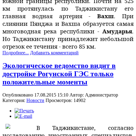
южной границы республики.
Почти на 525
км протянулась по Таджикистану его
главная водная артерия -
Вахш
. При
слиянии Пянджа и Вахша образуется самая
многоводная река республики -
Амударья
.
Но Таджикистану принадлежит небольшой
отрезок ее течения - всего 85 км.
Подробнее...
Добавить комментарий
Экологическое ведомство видит в
достройке Рогунской ГЭС только
положительные моменты
Опубликовано 17.08.2015 15:10
Автор:
Администратор
Категория:
Новости
Просмотров: 14902
В Таджикистане, согласно
исследованию иностранных специалистов,