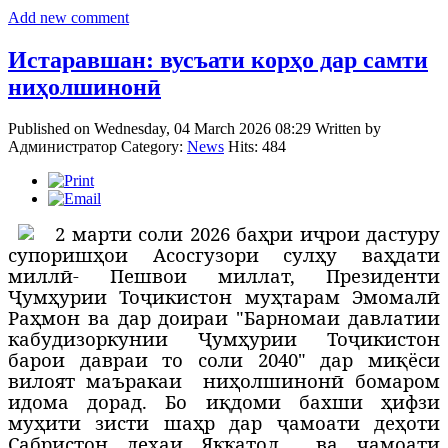
Add new comment
Истаравшан: вусъати корҳо дар самти
ниҳолшинонӣ
Published on Wednesday, 04 March 2026 08:29
Written by
Администратор
Category:
News
Hits: 484
2
марти соли 2026 баҳри иҷрои дастуру
супоришҳои Асосгузори сулҳу ваҳдати
миллӣ- Пешвои миллат, Президенти
Ҷумҳурии Тоҷикистон муҳтарам Эмомалӣ
Раҳмон ва дар доираи "Барномаи давлатии
кабудизоркунии Ҷумҳурии Тоҷикистон
барои давраи то соли 2040" дар миқёси
вилоят маъракаи
ниҳолшинонӣ бомаром
идома дорад. Бо иқдоми бахши ҳифзи
муҳити зисти шаҳр дар ҷамоати деҳоти
Сабристон деҳаи Яккатол
ва ҷамоати