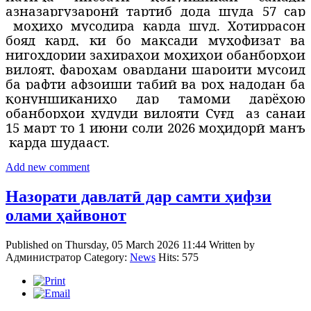
азназаргузаронӣ тартиб дода шуда 57 сар
моҳиҳо мусодира карда шуд. Хотиррасон
бояд кард, ки бо мақсади муҳофизат ва
нигоҳдории захираҳои моҳиҳои обанборҳои
вилоят, фароҳам овардани шароити мусоид
ба рафти афзоиши табиӣ ва роҳ надодан ба
қонуншиканиҳо дар тамоми дарёҳою
обанборҳои ҳудуди вилояти Суғд
аз санаи
15 март то 1 июни соли 2026 моҳидорӣ манъ
карда шудааст.
Add new comment
Назорати давлатӣ дар самти ҳифзи
олами ҳайвонот
Published on Thursday, 05 March 2026 11:44
Written by
Администратор
Category:
News
Hits: 575