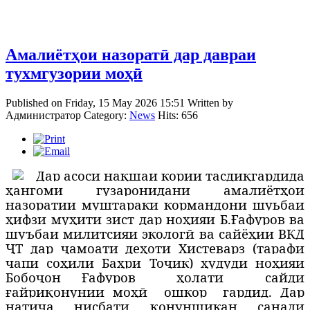
Амалиётҳои назоратӣ дар давраи
тухмгузории моҳӣ
Published on Friday, 15 May 2026 15:51
Written by
Администратор
Category:
News
Hits: 656
Д
ар асоси нақшаи кории тасдиқгардида
ҳангоми гузаронидани амалиётҳои
назоратии муштараки кормандони шуьбаи
ҳифзи муҳити зист дар ноҳияи Б.Ғафуров ва
шуъбаи милитсияи экологӣ ва сайёҳии ВКД
ҶТ дар ҷамоати деҳоти Хистеварз (тарафи
чапи соҳили Баҳри Тоҷик) ҳудуди ноҳияи
Бобоҷон Ғафуров
ҳолати
сайди
ғайриқонунии моҳӣ
ошкор
гардид. Дар
натиҷа нисбати қонуншикан санади