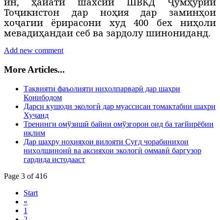
ин, ҳайати шахсии ШВКД Ҷумҳурии
Тоҷикистон дар ноҳия дар заминҳои
хоҷагии ёрирасони худ 400 бех ниҳоли
мевадиҳандаи себ ва зардолу шинониданд.
Add new comment
More Articles...
Тақвияти фаъолияти ниҳолпарварӣ дар шаҳри
Конибодом
Дарси кушоди экологӣ дар муассисаи томактабии шаҳри
Хуҷанд
Тренинги омўзишӣ байни омўзгорон оид ба тағйирёбии
иқлим
Дар шаҳру ноҳияҳои вилояти Суғд чорабиниҳои
ниҳолшинонӣ ва аксияҳои экологӣ оммавӣ баргузор
гардида истодааст
Page 3 of 416
Start
«
1
2