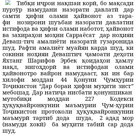
Т
ибқи иҷрои нақшаи корӣ, бо мақсади
пурзӯр намудани назорати давлатӣ дар
самти ҳифзи олами ҳайвонот аз тара-
фи нозирони шуъбаи назорати давлатии
истифода ва ҳифзи олами наботот, ҳайвонот
ва захираҳои моҳии Сарраёсат дар ноҳияи
Деваш-тич амалиёти назоратӣ гузаронида
шуд. Рафти амалиёт муайян карда шуд, ки
сокини ноҳияи Деваштич ҷамоати деҳоти
Яхтанг Шарифов Эрбек қоидаҳои ҳамлу
нақл, нигоҳдорӣ ва истифодаи олами
ҳайвонотро вайрон намудааст, ки ин бар
хилофи моддаи 44 Қонуни Ҷумҳурии
Тоҷикистон “Дар бораи ҳифзи муҳити зист”
мебошад. Дар натиҷа нисбати қонуншикан
мутобиқи моддаи 227 Кодекси
ҳуқуқвайронкунии маъмурии Ҷум-ҳурии
Тоҷикистон протоколи ҳуқуқвайронкунии
маъмурӣ тартиб дода
шуда,
2 адад мор
(намуди хокӣ)
ба муҳити табиӣ сар дода
шуд.