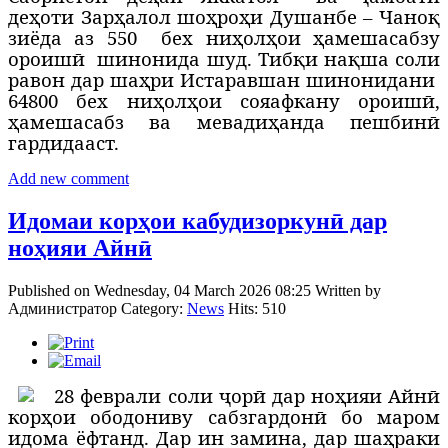
деҳоти Зарҳалол шоҳроҳи Душанбе – Чаноқ
зиёда аз 550
бех ниҳолҳои ҳамешасабзу
ороишӣ
шинонида шуд. Тибқи нақша соли
равон дар шаҳри Истаравшан шинонидани
64800 бех ниҳолҳои сояафкану ороишӣ,
ҳамешасабз ва мевадиҳанда пешбинӣ
гардидааст.
Add new comment
Идомаи корҳои кабудизоркунӣ дар
ноҳияи Айнӣ
Published on Wednesday, 04 March 2026 08:25
Written by
Администратор
Category:
News
Hits: 510
2
8 феврали соли ҷорӣ дар ноҳияи Айнӣ
корҳои ободониву сабзгардонӣ бо маром
идома ёфтанд. Дар ин замина, дар шаҳраки