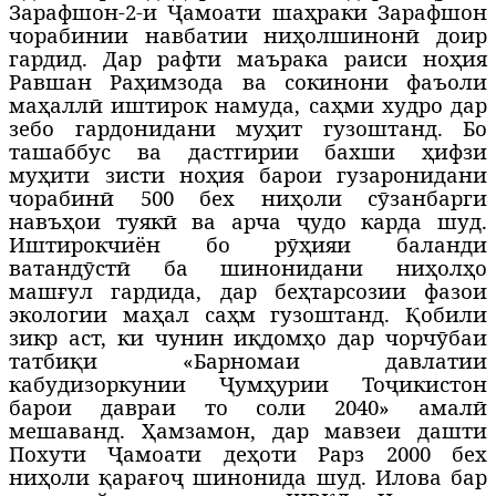
Зарафшон-2-и Ҷамоати шаҳраки Зарафшон
чорабинии навбатии ниҳолшинонӣ доир
гардид. Дар рафти маърака раиси ноҳия
Равшан Раҳимзода ва сокинони фаъоли
маҳаллӣ иштирок намуда, саҳми худро дар
зебо гардонидани муҳит гузоштанд. Бо
ташаббус ва дастгирии бахши ҳифзи
муҳити зисти ноҳия барои гузаронидани
чорабинӣ 500 бех ниҳоли сӯзанбарги
навъҳои туякӣ ва арча ҷудо карда шуд.
Иштирокчиён бо рӯҳияи баланди
ватандӯстӣ ба шинонидани ниҳолҳо
машғул гардида, дар беҳтарсозии фазои
экологии маҳал саҳм гузоштанд. Қобили
зикр аст, ки чунин иқдомҳо дар чорчӯбаи
татбиқи «Барномаи давлатии
кабудизоркунии Ҷумҳурии Тоҷикистон
барои давраи то соли 2040» амалӣ
мешаванд. Ҳамзамон, дар мавзеи дашти
Похути Ҷамоати деҳоти Рарз 2000 бех
ниҳоли қарағоҷ шинонида шуд. Илова бар