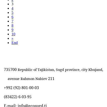
3
4
5
6
7
8
9
10
»
End
735700
,
Republic of Tajikistan, Sugd province, city Khujand
211
avenue Rahmon Nabiev
+992 (92) 801-00-03
(83422)
6-03-95
E-mail: info@ecosugd.tj